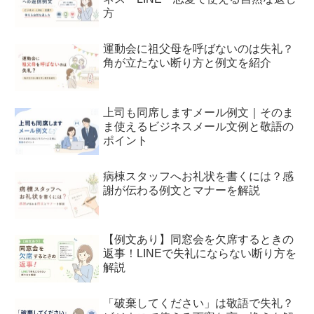
方
運動会に祖父母を呼ばないのは失礼？
角が立たない断り方と例文を紹介
上司も同席しますメール例文｜そのま
ま使えるビジネスメール文例と敬語の
ポイント
病棟スタッフへお礼状を書くには？感
謝が伝わる例文とマナーを解説
【例文あり】同窓会を欠席するときの
返事！LINEで失礼にならない断り方を
解説
「破棄してください」は敬語で失礼？