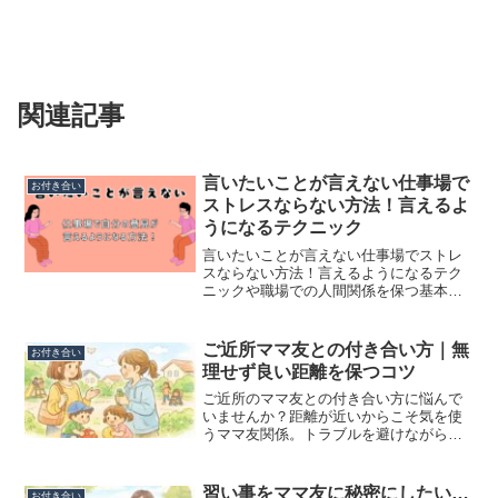
関連記事
言いたいことが言えない仕事場で
お付き合い
ストレスならない方法！言えるよ
うになるテクニック
言いたいことが言えない仕事場でストレ
スならない方法！言えるようになるテク
ニックや職場での人間関係を保つ基本的
な方法をまとめています。
ご近所ママ友との付き合い方｜無
お付き合い
理せず良い距離を保つコツ
ご近所のママ友との付き合い方に悩んで
いませんか？距離が近いからこそ気を使
うママ友関係。トラブルを避けながら無
理なく付き合うコツや、程よい距離感の
作り方、自然に距離を置く方法などをわ
かりやすく解説します。
習い事をママ友に秘密にしたい…
お付き合い