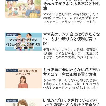
それって変？よくある本音と対処
法
ママ友に子どもの習い事を秘密にしたい
のは変？と悩む方へ。言わない理由やバ
レるケース、メリット・デメリットを整
理しながら、迷ったときの判断基準をや
さしく解説します。人間関係に疲れない
距離感のヒントも紹介。
ママ友のランチ会には行きたくな
お付き合い
い！うまい断り方と便利な言い
訳！
子育てをしていると、ご近所、保育園や
幼稚園、学校などを通じてママ友達がで
きます。そのママ友達とのお付き合いの
中で、ランチ会に行くのに誘ってもらえ
るのは嬉しいのですが、とても疲れると
感じるママは多いでしょう。子供が仲良
もう友達に会いたくない時の言い
お付き合い
くしているお友達のママさ...
方とは？丁寧に距離を置く方法
もう友達に会いたくないと感じたときの
丁寧な伝え方を解説。直接・LINEでの言
い方やフェードアウトの方法まで、相手
を傷つけずに距離を置くコツを紹介しま
す。
LINEでブロックされているかバ
お付き合い
レずに確認する方法は？安全なチ