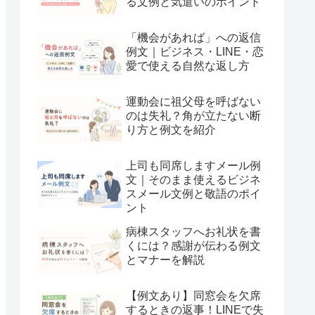
る文例と気遣いのポイント
「機会があれば」への返信
例文｜ビジネス・LINE・恋
愛で使える自然な返し方
運動会に祖父母を呼ばない
のは失礼？角が立たない断
り方と例文を紹介
上司も同席しますメール例
文｜そのまま使えるビジネ
スメール文例と敬語のポイ
ント
病棟スタッフへお礼状を書
くには？感謝が伝わる例文
とマナーを解説
【例文あり】同窓会を欠席
するときの返事！LINEで失