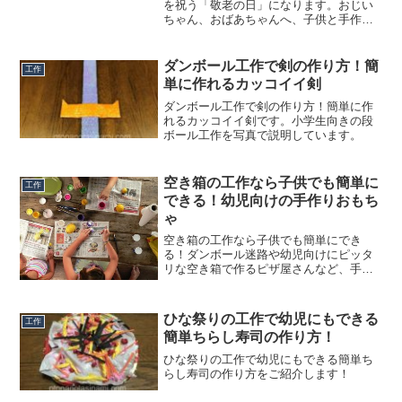
を祝う「敬老の日」になります。おじい
ちゃん、おばあちゃんへ、子供と手作り
でプレゼントをすれば、感謝の気持ちも
伝わり、きっと笑顔になって喜んでくれ
そうです。だけど、手作りでプレゼント
ダンボール工作で剣の作り方！簡
工作
と言っても、子供の年齢...
単に作れるカッコイイ剣
ダンボール工作で剣の作り方！簡単に作
れるカッコイイ剣です。小学生向きの段
ボール工作を写真で説明しています。
空き箱の工作なら子供でも簡単に
工作
できる！幼児向けの手作りおもち
ゃ
空き箱の工作なら子供でも簡単にでき
る！ダンボール迷路や幼児向けにピッタ
リな空き箱で作るピザ屋さんなど、手作
りおもちゃをご紹介します♪
ひな祭りの工作で幼児にもできる
工作
簡単ちらし寿司の作り方！
ひな祭りの工作で幼児にもできる簡単ち
らし寿司の作り方をご紹介します！